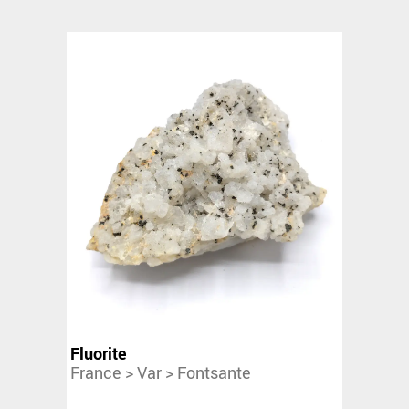
Fluorite
France >
Var >
Fontsante
/s/u/img/THUMBNAIL/4XOZ2Q8.webp
Périmorphose de quartz sur fluorite en