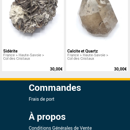
Sidérite
Calcite et Quartz
France >
Haute-Savoie >
France >
Haute-Savoie >
Col des Cristaux
Col des Cristaux
/s/u/img/THUMBNAIL/L46KWQL.webp
/s/u/img/THUMBNAIL/VO8S
Cristaux de sidérite en
Cristal de quartz fumé très
30,00
€
30,00
€
pétales en association avec
brillant. Base cicatrisée
un quartz fumé biterminé.
avec quelques cristaux de
calcite.
Commandes
Frais de port
À propos
Conditions Générales de Vente